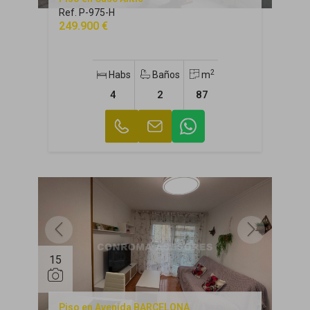
Ref. P-975-H
249.900 €
2
Habs
Baños
m
4
2
87
15
Piso en Avenida BARCELONA