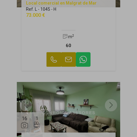
Local comercial en Malgrat de Mar
Ref. L - 1045 - H
73.000 €
2
m
60
16
1