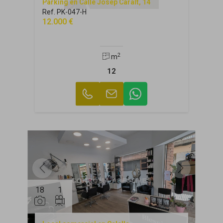
Parking en Calle Josep Caralt, 14
Ref. PK-047-H
12.000 €
2
m
12
18
1