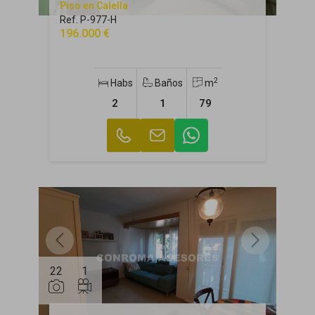
Piso en Calella
Ref. P-977-H
196.000 €
2
Habs
Baños
m
2
1
79
22
1