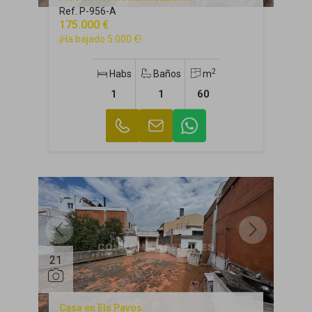
Ref. P-956-A
175.000 €
¡Ha bajado 5.000 €!
2
Habs
Baños
m
1
1
60
21
Casa en Els Pavos