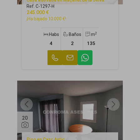
Casa adosada en Maçanet de la Selva
Ref. C-1297-H
245.000 €
¡Ha bajado 10.000 €!
2
Habs
Baños
m
4
2
135
20
Piso en Casc Antic