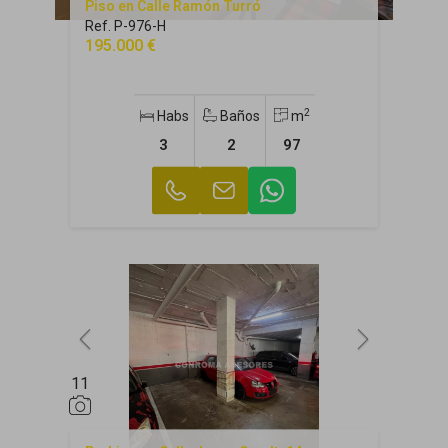
Piso en Calle Ramón Turró
Ref. P-976-H
195.000 €
2
Habs
Baños
m
3
2
97
11