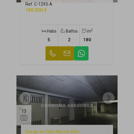
Ref. C-1293-A
180.000 €
2
Habs
Baños
m
5
2
180
13
Garaje en Calle Narcís Oller