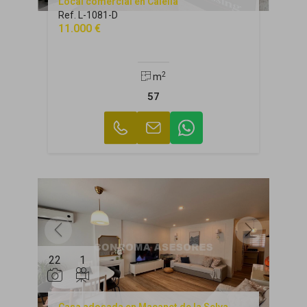
Local comercial en Calella
Ref. L-1081-D
11.000 €
2
m
57
22
1