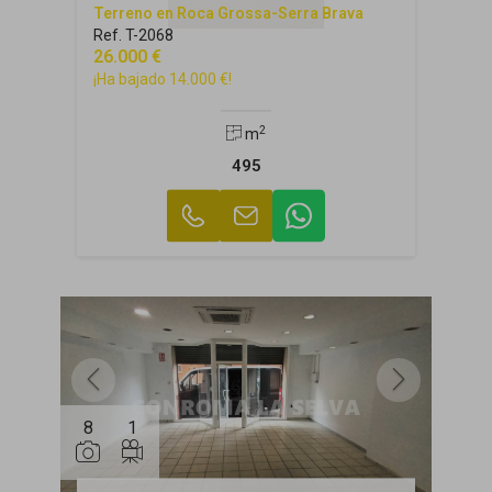
Terreno en Roca Grossa-Serra Brava
Ref. T-2068
26.000 €
¡Ha bajado 14.000 €!
2
m
495
8
1