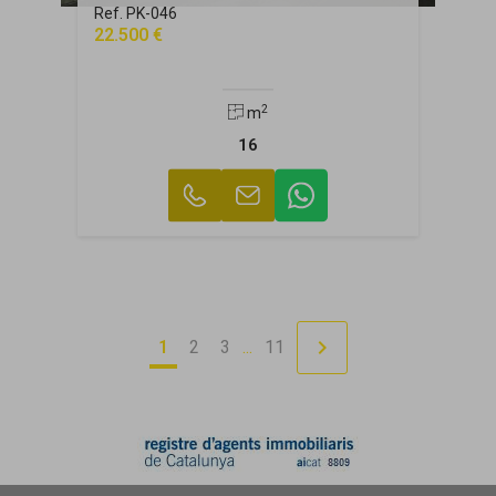
Ref. PK-046
22.500 €
2
m
16
chevron_right
1
2
3
...
11