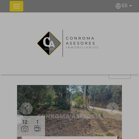
ES
NUESTROS INMUEBLES
Ordenar
Filtrar
121 inmuebles en total
Mostrar resultados
12
12
1