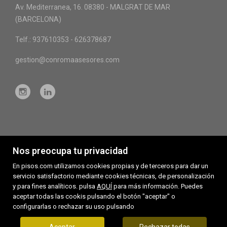
Av. Mediterranea, 16. 08380 - MALGRAT DE MAR
(BARCELONA)
Telf.: 937610353 - 626378687
gestion@conromaasesores.com
Nos preocupa tu privacidad
En pisos.com utilizamos cookies propias y de terceros para dar un
servicio satisfactorio mediante cookies técnicas, de personalización
y para fines analíticos. pulsa
AQUÍ
para más información. Puedes
aceptar todas las cookis pulsando el botón "aceptar" o
Inmuebles destacados
configurarlas o rechazar su uso pulsando
Mapa Web
Aviso legal